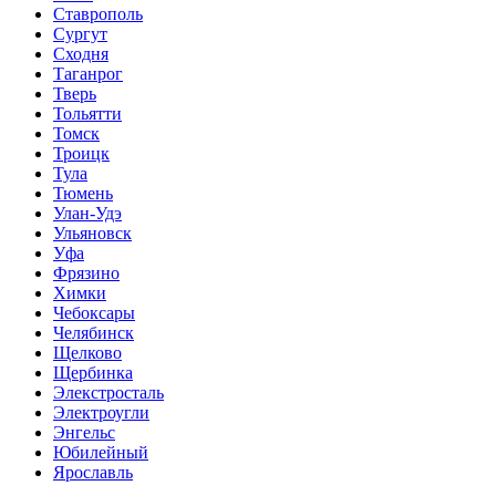
Ставрополь
Сургут
Сходня
Таганрог
Тверь
Тольятти
Томск
Троицк
Тула
Тюмень
Улан-Удэ
Ульяновск
Уфа
Фрязино
Химки
Чебоксары
Челябинск
Щелково
Щербинка
Элекстросталь
Электроугли
Энгельс
Юбилейный
Ярославль