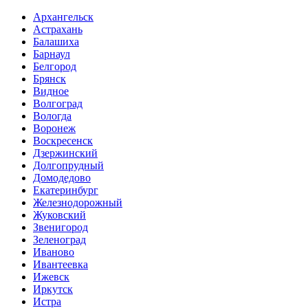
Архангельск
Астрахань
Балашиха
Барнаул
Белгород
Брянск
Видное
Волгоград
Вологда
Воронеж
Воскресенск
Дзержинский
Долгопрудный
Домодедово
Екатеринбург
Железнодорожный
Жуковский
Звенигород
Зеленоград
Иваново
Ивантеевка
Ижевск
Иркутск
Истра