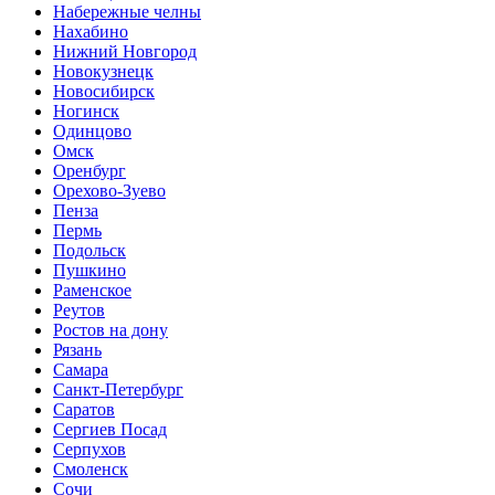
Набережные челны
Нахабино
Нижний Новгород
Новокузнецк
Новосибирск
Ногинск
Одинцово
Омск
Оренбург
Орехово-Зуево
Пенза
Пермь
Подольск
Пушкино
Раменское
Реутов
Ростов на дону
Рязань
Самара
Санкт-Петербург
Саратов
Сергиев Посад
Серпухов
Смоленск
Сочи